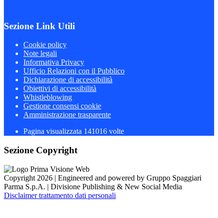
Sezione Link Utili
Cookie policy
Note legali
Informativa Privacy
Ufficio Relazioni con il Pubblico
Dichiarazione di accessibilità
Obiettivi di accessibilità
Whistleblowing
Gestione consensi cookie
Amministrazione trasparente
Pagina visualizzata
141016
volte
Sezione Copyright
Copyright 2026 | Engineered and powered by Gruppo Spaggiari
Parma S.p.A. | Divisione Publishing & New Social Media
Disclaimer trattamento dati personali