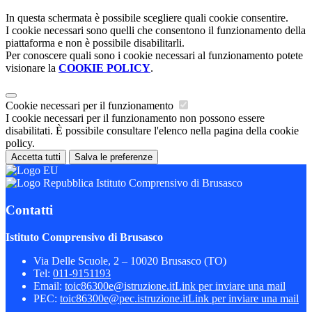
In questa schermata è possibile scegliere quali cookie consentire.
I cookie necessari sono quelli che consentono il funzionamento della
piattaforma e non è possibile disabilitarli.
Per conoscere quali sono i cookie necessari al funzionamento potete
visionare la
COOKIE POLICY
.
Cookie necessari per il funzionamento
I cookie necessari per il funzionamento non possono essere
disabilitati. È possibile consultare l'elenco nella pagina della cookie
policy.
Accetta tutti
Salva le preferenze
Istituto Comprensivo di Brusasco
Contatti
Istituto Comprensivo di Brusasco
Via Delle Scuole, 2 – 10020 Brusasco (TO)
Tel:
011-9151193
Email:
toic86300e@istruzione.it
Link per inviare una mail
PEC:
toic86300e@pec.istruzione.it
Link per inviare una mail