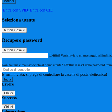
-
Entra con SPID
Entra con CIE
Seleziona utente
button close
×
Recupero password
button close
×
E-mail
Verrà inviato un messaggio all'indirizz
Non hai una e-mail associata al nome utente? Effettua il reset della password tram
E-mail inviata, si prega di controllare la casella di posta elettronica!
Errore
Chiudi
Successo
Chiudi
Informazione