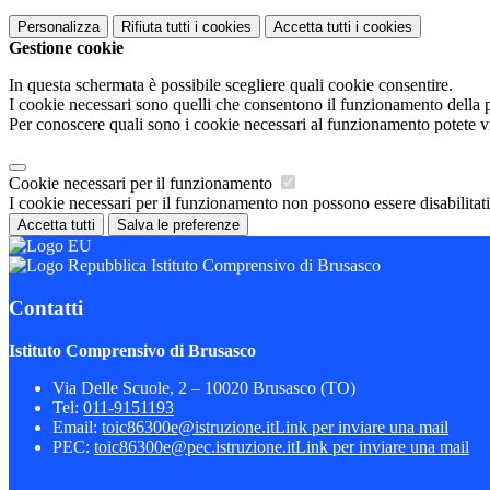
Personalizza
Rifiuta tutti
i cookies
Accetta tutti
i cookies
Gestione cookie
In questa schermata è possibile scegliere quali cookie consentire.
I cookie necessari sono quelli che consentono il funzionamento della pi
Per conoscere quali sono i cookie necessari al funzionamento potete v
Cookie necessari per il funzionamento
I cookie necessari per il funzionamento non possono essere disabilitati.
Accetta tutti
Salva le preferenze
Istituto Comprensivo di Brusasco
Contatti
Istituto Comprensivo di Brusasco
Via Delle Scuole, 2 – 10020 Brusasco (TO)
Tel:
011-9151193
Email:
toic86300e@istruzione.it
Link per inviare una mail
PEC:
toic86300e@pec.istruzione.it
Link per inviare una mail