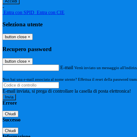
-
Entra con SPID
Entra con CIE
Seleziona utente
button close
×
Recupero password
button close
×
E-mail
Verrà inviato un messaggio all'indirizz
Non hai una e-mail associata al nome utente? Effettua il reset della password tram
E-mail inviata, si prega di controllare la casella di posta elettronica!
Errore
Chiudi
Successo
Chiudi
Informazione