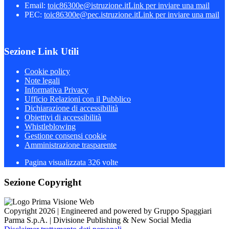
Email:
toic86300e@istruzione.it
Link per inviare una mail
PEC:
toic86300e@pec.istruzione.it
Link per inviare una mail
Sezione Link Utili
Cookie policy
Note legali
Informativa Privacy
Ufficio Relazioni con il Pubblico
Dichiarazione di accessibilità
Obiettivi di accessibilità
Whistleblowing
Gestione consensi cookie
Amministrazione trasparente
Pagina visualizzata
326
volte
Sezione Copyright
Copyright 2026 | Engineered and powered by Gruppo Spaggiari
Parma S.p.A. | Divisione Publishing & New Social Media