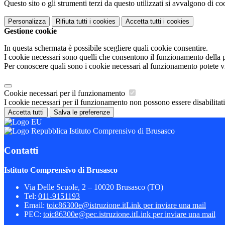
Questo sito o gli strumenti terzi da questo utilizzati si avvalgono di coo
Personalizza
Rifiuta tutti
i cookies
Accetta tutti
i cookies
Gestione cookie
In questa schermata è possibile scegliere quali cookie consentire.
I cookie necessari sono quelli che consentono il funzionamento della pi
Per conoscere quali sono i cookie necessari al funzionamento potete v
Cookie necessari per il funzionamento
I cookie necessari per il funzionamento non possono essere disabilitati.
Accetta tutti
Salva le preferenze
Istituto Comprensivo di Brusasco
Contatti
Istituto Comprensivo di Brusasco
Via Delle Scuole, 2 – 10020 Brusasco (TO)
Tel:
011-9151193
Email:
toic86300e@istruzione.it
Link per inviare una mail
PEC:
toic86300e@pec.istruzione.it
Link per inviare una mail