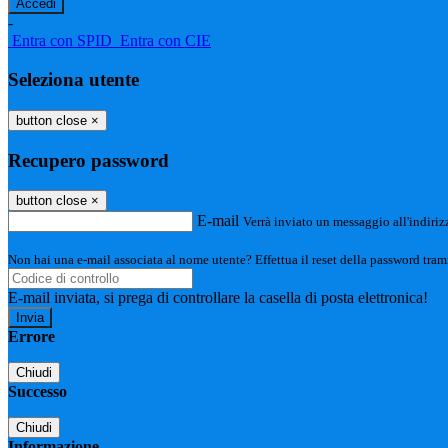
-
Entra con SPID
Entra con CIE
Seleziona utente
button close
×
Recupero password
button close
×
E-mail
Verrà inviato un messaggio all'indirizz
Non hai una e-mail associata al nome utente? Effettua il reset della password tram
E-mail inviata, si prega di controllare la casella di posta elettronica!
Errore
Chiudi
Successo
Chiudi
Informazione