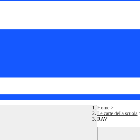
Home
>
Le carte della scuola
RAV