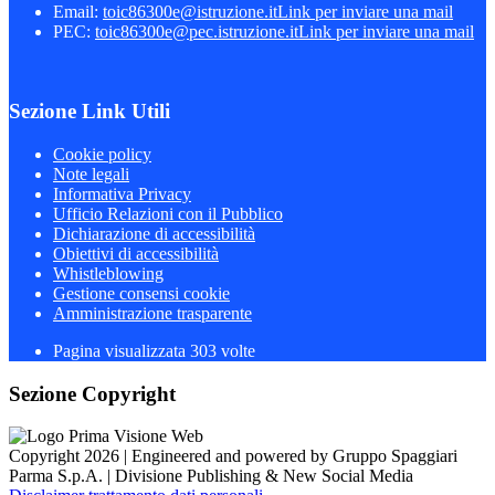
Email:
toic86300e@istruzione.it
Link per inviare una mail
PEC:
toic86300e@pec.istruzione.it
Link per inviare una mail
Sezione Link Utili
Cookie policy
Note legali
Informativa Privacy
Ufficio Relazioni con il Pubblico
Dichiarazione di accessibilità
Obiettivi di accessibilità
Whistleblowing
Gestione consensi cookie
Amministrazione trasparente
Pagina visualizzata
303
volte
Sezione Copyright
Copyright 2026 | Engineered and powered by Gruppo Spaggiari
Parma S.p.A. | Divisione Publishing & New Social Media